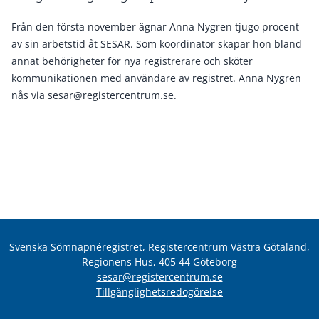
Från den första november ägnar Anna Nygren tjugo procent
av sin arbetstid åt SESAR. Som koordinator skapar hon bland
annat behörigheter för nya registrerare och sköter
kommunikationen med användare av registret. Anna Nygren
nås via
sesar@registercentrum.se
.
Svenska Sömnapnéregistret, Registercentrum Västra Götaland,
Regionens Hus, 405 44 Göteborg
sesar@registercentrum.se
Tillgänglighetsredogörelse