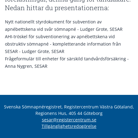
Nedan hittar du presentationerna:
Nytt nationellt styrdokument för subvention av
apnébettskena vid svår sömnapné
- Ludger Grote, SESAR
AHI-tröskel för subventionering av apnébettskena vid
obstruktiv sömnapné - kompletterande information från
SESAR
- Ludger Grote, SESAR
Frågeformulär till enheter för särskild tandvårdsförsäkring
-
Anna Nygren, SESAR
Svenska Sömnapnéregistret, Registercentrum Västra Götaland,
Regionens Hus, 405 44 Göteborg
sesar@registercentrum.se
Tillgänglighetsredogörelse