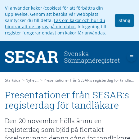
Vi använder kakor (cookies) för att förbättra din
upplevelse. Genom att besöka vår webbplats
samtycker du till detta.
Läs om kakor och hur du
Stäng
hindrar att de lagras på din dator.
Inloggning till
register fungerar endast om kakor får användas.
Op
Startsida
Nyheter
Presentationer från SESAR:s registerdag för tandläkare
Presentationer från SESAR:s
registerdag för tandläkare
Den 20 november hölls ännu en
registerdag som bjöd på flertalet
föreläsningar, denna gång för tandläkare.