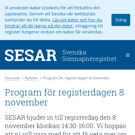
Vi använder kakor (cookies) för att förbättra din
upplevelse. Genom att besöka vår webbplats
samtycker du till detta.
Läs om kakor och hur du
Stäng
hindrar att de lagras på din dator.
Inloggning till
register fungerar endast om kakor får användas.
Op
Startsida
Nyheter
Program för registerdagen 8 november
Program för registerdagen 8
november
SESAR bjuder in till registerdag den 8
november klockan 14:30-16:00. Vi hoppas
att ni vill vara med för att få veta mer om