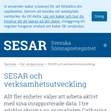
Vi använder kakor (cookies) för att förbättra din
upplevelse. Genom att besöka vår webbplats
samtycker du till detta.
Läs om kakor och hur du
Stäng
hindrar att de lagras på din dator.
Inloggning till
register fungerar endast om kakor får användas.
Op
Startsida
För vårdpersonal
SESAR och verksamhetsutveckling
SESAR och
verksamhetsutveckling
Allt fler enheter väljer att arbeta aktivt
med sina inrapporterade data. I tre
artiklar skrivna av journalisten Catharina